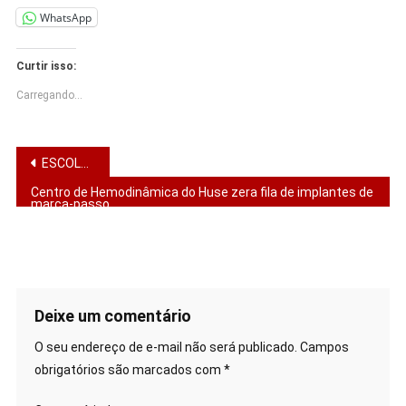
WhatsApp
Curtir isso:
Carregando...
Navegação
ESCOLHIDOS POR DEUS PARA FRUTIFICAR
de
Centro de Hemodinâmica do Huse zera fila de implantes de
marca-passo
Post
Deixe um comentário
O seu endereço de e-mail não será publicado.
Campos
obrigatórios são marcados com
*