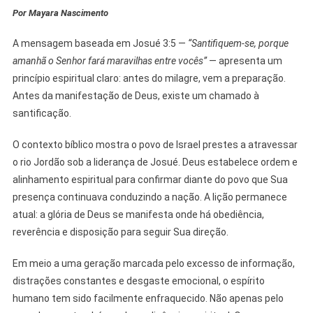
SANTIFICAR
Por Mayara Nascimento
PARA
FORTALECER
A mensagem baseada em Josué 3:5 —
“Santifiquem-se, porque
O
amanhã o Senhor fará maravilhas entre vocês”
— apresenta um
ESPÍRITO
princípio espiritual claro: antes do milagre, vem a preparação.
Antes da manifestação de Deus, existe um chamado à
santificação.
O contexto bíblico mostra o povo de Israel prestes a atravessar
o rio Jordão sob a liderança de Josué. Deus estabelece ordem e
alinhamento espiritual para confirmar diante do povo que Sua
presença continuava conduzindo a nação. A lição permanece
atual: a glória de Deus se manifesta onde há obediência,
reverência e disposição para seguir Sua direção.
Em meio a uma geração marcada pelo excesso de informação,
distrações constantes e desgaste emocional, o espírito
humano tem sido facilmente enfraquecido. Não apenas pelo