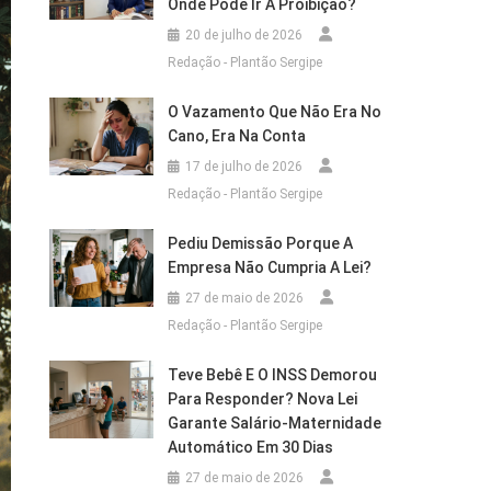
Onde Pode Ir A Proibição?
20 de julho de 2026
Redação - Plantão Sergipe
O Vazamento Que Não Era No
Cano, Era Na Conta
17 de julho de 2026
Redação - Plantão Sergipe
Pediu Demissão Porque A
Empresa Não Cumpria A Lei?
27 de maio de 2026
Redação - Plantão Sergipe
Teve Bebê E O INSS Demorou
Para Responder? Nova Lei
Garante Salário-Maternidade
Automático Em 30 Dias
27 de maio de 2026