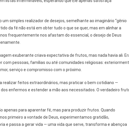
 listas intermináveis, esperando que Ele apenas satisfaça
 um simples realizador de desejos, semelhante ao imaginário “gênio
ntido da fé não está em obter tudo o que se quer, mas em alinhar a
manos frequentemente nos afastam do essencial, o desejo de Deus
plenamente.
hagem exuberante criava expectativa de frutos, mas nada havia ali. Er
com pessoas, famílias ou até comunidades religiosas: exteriormen
amor, serviço e compromisso com o próximo.
a realizar feitos extraordinários, mas praticar o bem cotidiano —
 dos enfermos e estender a mão aos necessitados. O verdadeiro frut
o apenas para aparentar fé, mas para produzir frutos. Quando
os primeiro a vontade de Deus, experimentamos gratidão,
oria e passa a gerar vida — uma vida que serve, transforma e abençoa