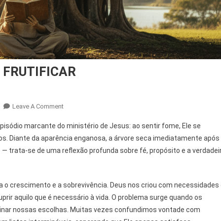
 FRUTIFICAR
On
Leave A Comment
ESCOLHIDOS
sódio marcante do ministério de Jesus: ao sentir fome, Ele se
POR
tos. Diante da aparência enganosa, a árvore seca imediatamente após
DEUS
— trata-se de uma reflexão profunda sobre fé, propósito e a verdadei
PARA
FRUTIFICAR
 o crescimento e a sobrevivência. Deus nos criou com necessidades
rir aquilo que é necessário à vida. O problema surge quando os
inar nossas escolhas. Muitas vezes confundimos vontade com