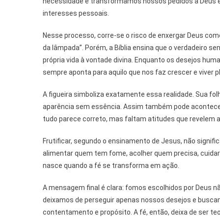
necessidade e transformamos nossos pedidos a Deus em
interesses pessoais.
Nesse processo, corre-se o risco de enxergar Deus como
da lâmpada”. Porém, a Bíblia ensina que o verdadeiro se
própria vida à vontade divina. Enquanto os desejos hu
sempre aponta para aquilo que nos faz crescer e viver 
A figueira simboliza exatamente essa realidade. Sua fol
aparência sem essência. Assim também pode acontecer 
tudo parece correto, mas faltam atitudes que revelem 
Frutificar, segundo o ensinamento de Jesus, não signific
alimentar quem tem fome, acolher quem precisa, cuidar
nasce quando a fé se transforma em ação.
A mensagem final é clara: fomos escolhidos por Deus nã
deixamos de perseguir apenas nossos desejos e buscam
contentamento e propósito. A fé, então, deixa de ser te