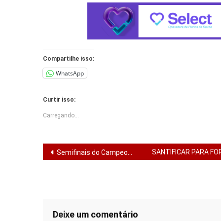
Compartilhe isso:
WhatsApp
Curtir isso:
Carregando...
Navegação
SANTIFICAR PARA FO
Semifinais do Campeonato Sergipano 2026 prometem emoção
de
Post
Deixe um comentário