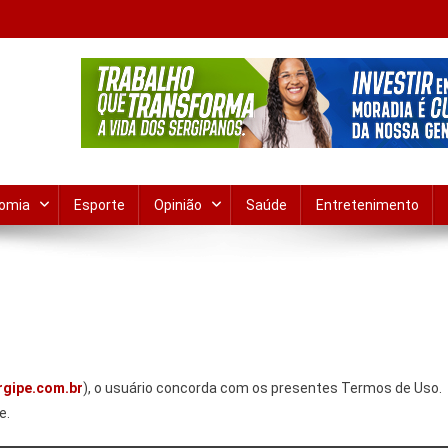
ias de Aracaju e do Estado em 
lizações em tempo real. Política, cidades, polícia e bastidores.
omia
Esporte
Opinião
Saúde
Entretenimento
rgipe.com.br
), o usuário concorda com os presentes Termos de Uso.
e.