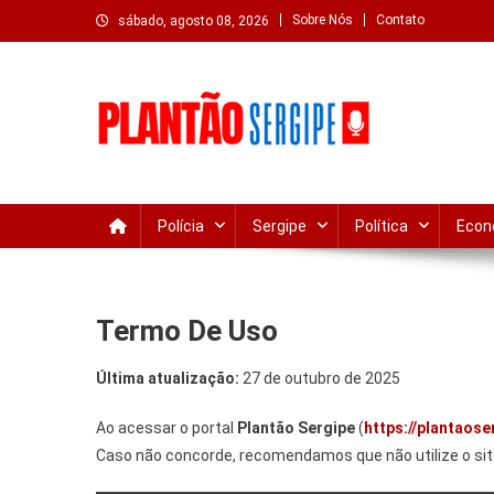
Skip
Sobre Nós
Contato
sábado, agosto 08, 2026
to
content
Plantão Sergipe – Notíc
Acompanhe o que acontece em Sergipe e Aracaju com atua
Polícia
Sergipe
Política
Econ
Termo De Uso
Última atualização:
27 de outubro de 2025
Ao acessar o portal
Plantão Sergipe
(
https://plantaose
Caso não concorde, recomendamos que não utilize o sit