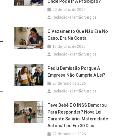
Onde Pode Ir A Proibição?
20 de julho de 2026
Redação - Plantão Sergipe
O Vazamento Que Não Era No
Cano, Era Na Conta
17 de julho de 2026
Redação - Plantão Sergipe
Pediu Demissão Porque A
Empresa Não Cumpria A Lei?
27 de maio de 2026
Redação - Plantão Sergipe
Teve Bebê E O INSS Demorou
Para Responder? Nova Lei
Garante Salário-Maternidade
Automático Em 30 Dias
27 de maio de 2026