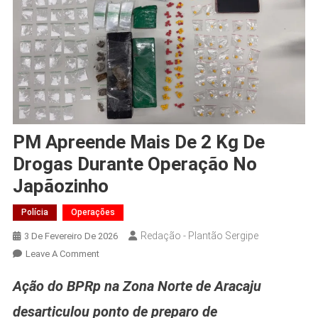
PM Apreende Mais De 2 Kg De
Drogas Durante Operação No
Japãozinho
Polícia
Operações
Redação - Plantão Sergipe
3 De Fevereiro De 2026
On
Leave A Comment
PM
Ação do BPRp na Zona Norte de Aracaju
Apreende
Mais
desarticulou ponto de preparo de