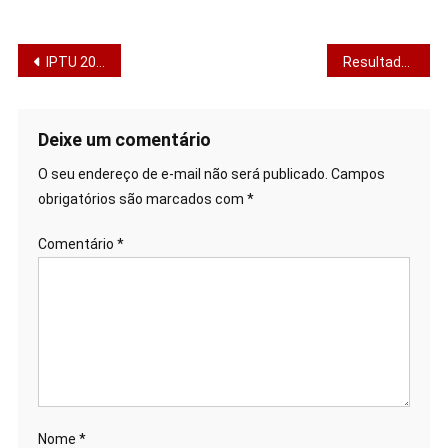
Navegação
IPTU 2026: prazo final para desconto de 7,5% em Aracaju
Resultado provisório da avaliação de títulos do concurso da Sefaz é publicado
de
Post
Deixe um comentário
O seu endereço de e-mail não será publicado.
Campos
obrigatórios são marcados com
*
Comentário
*
Nome
*