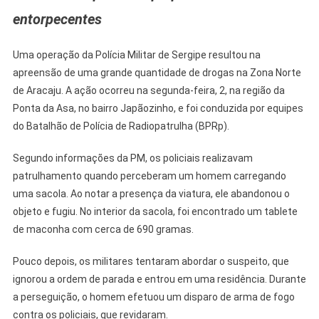
De
entorpecentes
2
Kg
De
Uma operação da Polícia Militar de Sergipe resultou na
Drogas
apreensão de uma grande quantidade de drogas na Zona Norte
Durante
de Aracaju. A ação ocorreu na segunda-feira, 2, na região da
Operação
Ponta da Asa, no bairro Japãozinho, e foi conduzida por equipes
No
do Batalhão de Polícia de Radiopatrulha (BPRp).
Japãozinho
Segundo informações da PM, os policiais realizavam
patrulhamento quando perceberam um homem carregando
uma sacola. Ao notar a presença da viatura, ele abandonou o
objeto e fugiu. No interior da sacola, foi encontrado um tablete
de maconha com cerca de 690 gramas.
Pouco depois, os militares tentaram abordar o suspeito, que
ignorou a ordem de parada e entrou em uma residência. Durante
a perseguição, o homem efetuou um disparo de arma de fogo
contra os policiais, que revidaram.