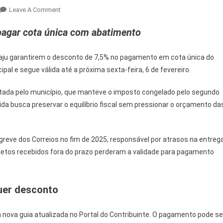
On
Leave A Comment
IPTU
a pagar cota única com abatimento
2026:
Prazo
Final
racaju garantirem o desconto de 7,5% no pagamento em cota única do
Para
pal e segue válida até a próxima sexta-feira, 6 de fevereiro.
Desconto
De
adotada pelo município, que manteve o imposto congelado pelo segundo
7,5%
a busca preservar o equilíbrio fiscal sem pressionar o orçamento da
Em
Aracaju
 greve dos Correios no fim de 2025, responsável por atrasos na entreg
oletos recebidos fora do prazo perderam a validade para pagamento
uer desconto
 nova guia atualizada no Portal do Contribuinte. O pagamento pode se