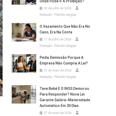
Onde Pode Ir A Proibição?
20 de julho de 2026
Redação - Plantão Sergipe
O Vazamento Que Não Era No
Cano, Era Na Conta
17 de julho de 2026
Redação - Plantão Sergipe
Pediu Demissão Porque A
Empresa Não Cumpria A Lei?
27 de maio de 2026
Redação - Plantão Sergipe
Teve Bebê E O INSS Demorou
Para Responder? Nova Lei
Garante Salário-Maternidade
Automático Em 30 Dias
27 de maio de 2026