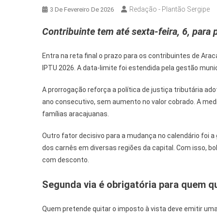
Redação - Plantão Sergipe
3 De Fevereiro De 2026
Contribuinte tem até sexta-feira, 6, par
Entra na reta final o prazo para os contribuintes de A
IPTU 2026. A data-limite foi estendida pela gestão munici
A prorrogação reforça a política de justiça tributária 
ano consecutivo, sem aumento no valor cobrado. A medid
famílias aracajuanas.
Outro fator decisivo para a mudança no calendário foi a
dos carnês em diversas regiões da capital. Com isso, b
com desconto.
Segunda via é obrigatória para quem q
Quem pretende quitar o imposto à vista deve emitir uma