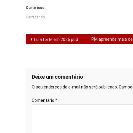
Curtir isso:
Carregando...
Navegação
PM apreende mais de 
Lula forte em 2026 pode garantir conforto a Fábio e isolar Valmir em Sergipe
de
Post
Deixe um comentário
O seu endereço de e-mail não será publicado.
Campos
Comentário
*