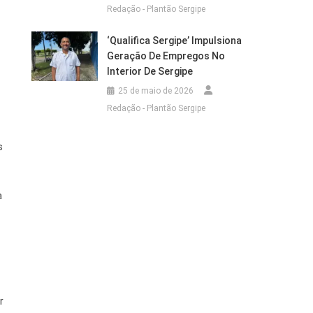
Redação - Plantão Sergipe
‘Qualifica Sergipe’ Impulsiona
Geração De Empregos No
Interior De Sergipe
25 de maio de 2026
Redação - Plantão Sergipe
s
a
r