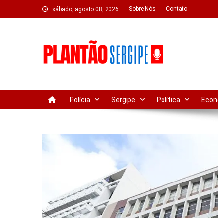
Skip
Sobre Nós
Contato
sábado, agosto 08, 2026
to
content
Plantão Sergipe – Notíc
Acompanhe o que acontece em Sergipe e Aracaju com atua
Polícia
Sergipe
Política
Econ