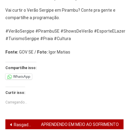
Vai curtir o Verão Sergipe em Pirambu? Conte pra gente e
compartilhe a programação.
#VerãoSergipe #PirambuSE #ShowsDeVerão #EsporteELazer
#TurismoSergipe #Praia #Cultura
Fonte:
GOV SE /
Foto:
Igor Matias
Compartilhe isso:
WhatsApp
Curtir isso:
Carregando...
Navegação
APRENDENDO EM MEIO AO SOFRIMENTO
Rasgadinho altera itinerários de ônibus no Centro de Aracaju a partir de domingo