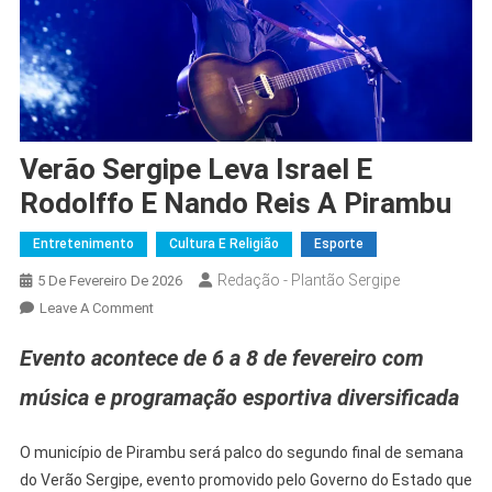
Verão Sergipe Leva Israel E
Rodolffo E Nando Reis A Pirambu
Entretenimento
Cultura E Religião
Esporte
Redação - Plantão Sergipe
5 De Fevereiro De 2026
On
Leave A Comment
Verão
Evento acontece de 6 a 8 de fevereiro com
Sergipe
Leva
música e programação esportiva diversificada
Israel
E
O município de Pirambu será palco do segundo final de semana
Rodolffo
do Verão Sergipe, evento promovido pelo Governo do Estado que
E