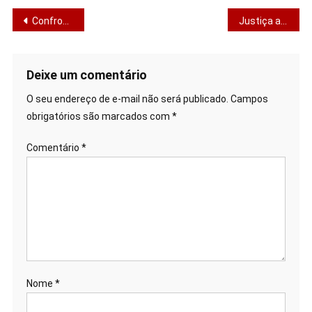
Confrontos com a polícia deixam dois mortos no interior de Sergipe
Justiça anula licitação do transporte na Grande Aracaju e manda refazer tudo
Deixe um comentário
O seu endereço de e-mail não será publicado.
Campos
obrigatórios são marcados com
*
Comentário
*
Nome
*