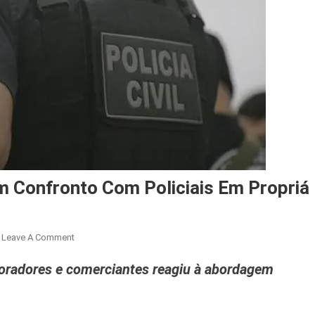
m Confronto Com Policiais Em Propriá
On
Leave A Comment
Suspeito
radores e comerciantes reagiu à abordagem
De
Assaltos
Morre