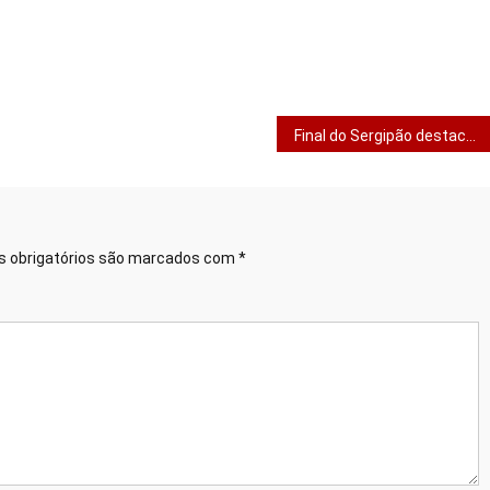
Final do Sergipão destaca campanha contra violência doméstica
 obrigatórios são marcados com
*