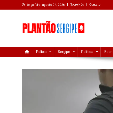
Skip
Sobre Nós
Contato
terça-feira, agosto 04, 2026
to
content
Plantão Sergipe – Notíc
Acompanhe o que acontece em Sergipe e Aracaju com atua
Polícia
Sergipe
Política
Econ