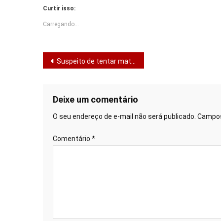
Curtir isso:
Carregando...
Navegação
Suspeito de tentar matar ex-companheira é preso em Sergipe
de
Post
Deixe um comentário
O seu endereço de e-mail não será publicado.
Campos
Comentário
*