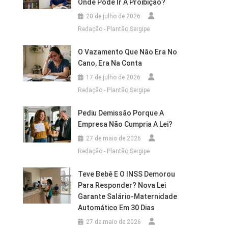
Onde Pode Ir A Proibição?
20 de julho de 2026
Redação - Plantão Sergipe
O Vazamento Que Não Era No
Cano, Era Na Conta
17 de julho de 2026
Redação - Plantão Sergipe
Pediu Demissão Porque A
Empresa Não Cumpria A Lei?
27 de maio de 2026
Redação - Plantão Sergipe
Teve Bebê E O INSS Demorou
Para Responder? Nova Lei
Garante Salário-Maternidade
Automático Em 30 Dias
27 de maio de 2026