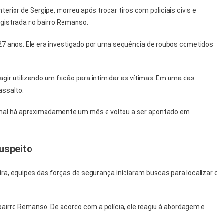
Em
terior de Sergipe, morreu após trocar tiros com policiais civis e
Confronto
registrada no bairro Remanso.
Com
Policiais
e 27 anos. Ele era investigado por uma sequência de roubos cometidos
Em
Propriá
gir utilizando um facão para intimidar as vítimas. Em uma das
assalto.
sional há aproximadamente um mês e voltou a ser apontado em
suspeito
ra, equipes das forças de segurança iniciaram buscas para localizar 
 bairro Remanso. De acordo com a polícia, ele reagiu à abordagem e