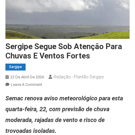
Sergipe Segue Sob Atenção Para
Chuvas E Ventos Fortes
Sergipe
Redação - Plantão Sergipe
22 De Abril De 2026
On
Leave A Comment
Sergipe
Semac renova aviso meteorológico para esta
Segue
Sob
quarta-feira, 22, com previsão de chuva
Atenção
moderada, rajadas de vento e risco de
Para
Chuvas
trovoadas isoladas.
E