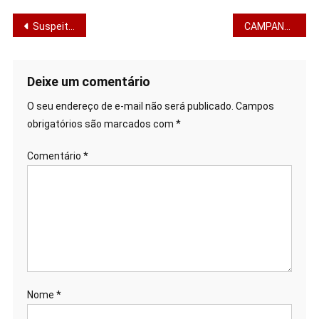
Navegação
Suspeitos de estelionato são detidos em banco de Propriá
CAMPANHA DE VACINAÇÃO SAZONAL: VACINAS DO ADULTO QUE NÃO PODEM FICAR PARA DEPOIS.
de
Post
Deixe um comentário
O seu endereço de e-mail não será publicado.
Campos
obrigatórios são marcados com
*
Comentário
*
Nome
*