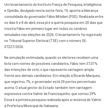
Em
Um levantamento do Instituto França de Pesquisa, Inteligência
20
e Opinião, divulgado nesta sexta-feira, 10, aponta a liderança
Dias
consolidada do governador Fábio Mitidieri (PSD). Realizada entre
Consolida
Liderança
os dias 6 e 8 de abril, essa já é a quinta pesquisa em 20 dias que
De
mostra Fábio em primeiro lugar em todos os cenários
Fábio
simulados nas eleições de 2026. O levantamento foi registrado
Mitidieri
no Tribunal Superior Eleitoral (TSE) com o número SE-
07227/2026.
Na simulação estimulada, quando os eleitores recebem uma
lista com nomes de possíveis candidatos, Fábio tem 37,01%
das intenções de voto, o que representa vantagem ampla
frente aos demais candidatos. Em relação a Ricardo Marques,
que registrou 7%, o governador está 29 pontos percentuais
acima. O atual gestor do Estado também tem vantagem
expressiva contra Valmir de Francisquinho, que somou 29%.
Essa é a primeira pesquisa realizada após a renúncia de Valmir
à Prefeitura Municipal de Itabaiana.