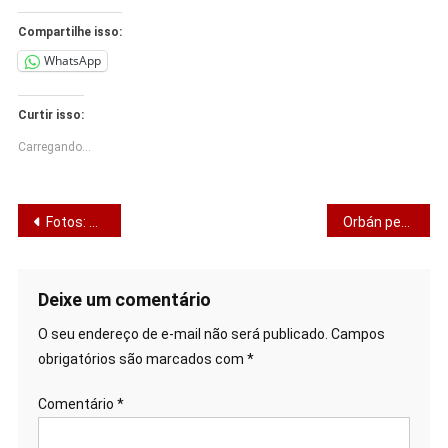
Compartilhe isso:
WhatsApp
Curtir isso:
Carregando...
Navegação
Fotos: créditos nas imagens
Orbán perde eleição e oposição assume comando da Hungria
de
Post
Deixe um comentário
O seu endereço de e-mail não será publicado.
Campos
obrigatórios são marcados com
*
Comentário
*