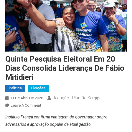
Quinta Pesquisa Eleitoral Em 20
Dias Consolida Liderança De Fábio
Mitidieri
Política
Eleições
Redação - Plantão Sergipe
11 De Abril De 2026
On
Leave A Comment
Quinta
Instituto França confirma vantagem do governador sobre
Pesquisa
adversários e aprovação popular da atual gestão
Eleitoral