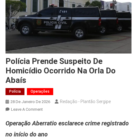
Polícia Prende Suspeito De
Homicídio Ocorrido Na Orla Do
Abaís
Polícia
Operações
Redação - Plantão Sergipe
28 De Janeiro De 2026
On
Leave A Comment
Polícia
Operação Aberratio esclarece crime registrado
Prende
Suspeito
no início do ano