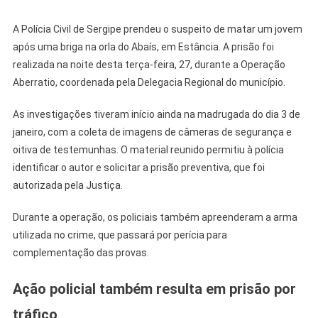
De
Homicídio
A Polícia Civil de Sergipe prendeu o suspeito de matar um jovem
Ocorrido
após uma briga na orla do Abaís, em Estância. A prisão foi
Na
realizada na noite desta terça-feira, 27, durante a Operação
Orla
Aberratio, coordenada pela Delegacia Regional do município.
Do
Abaís
As investigações tiveram início ainda na madrugada do dia 3 de
janeiro, com a coleta de imagens de câmeras de segurança e
oitiva de testemunhas. O material reunido permitiu à polícia
identificar o autor e solicitar a prisão preventiva, que foi
autorizada pela Justiça.
Durante a operação, os policiais também apreenderam a arma
utilizada no crime, que passará por perícia para
complementação das provas.
Ação policial também resulta em prisão por
tráfico