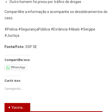
Outro homem foi preso por tráfico de drogas
Compartilhe a informação e acompanhe os desdobramentos do
caso.
#Polícia #SegurançaPública #Estância #Abaís #Sergipe
#Justiça
Fonte/Foto:
SSP SE
Compartilhe isso:
WhatsApp
Curtir isso:
Carregando...
Navegação
Vacinação contra dengue começa em Itabaiana para público de 10 a 14 anos