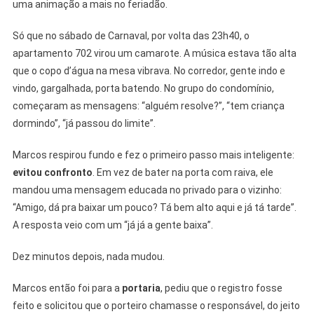
uma animação a mais no feriadão.
702:
Até
Só que no sábado de Carnaval, por volta das 23h40, o
Onde
Vai
apartamento 702 virou um camarote. A música estava tão alta
A
que o copo d’água na mesa vibrava. No corredor, gente indo e
Festa
vindo, gargalhada, porta batendo. No grupo do condomínio,
No
começaram as mensagens: “alguém resolve?”, “tem criança
Condomínio?
dormindo”, “já passou do limite”.
Marcos respirou fundo e fez o primeiro passo mais inteligente:
evitou confronto
. Em vez de bater na porta com raiva, ele
mandou uma mensagem educada no privado para o vizinho:
“Amigo, dá pra baixar um pouco? Tá bem alto aqui e já tá tarde”.
A resposta veio com um “já já a gente baixa”.
Dez minutos depois, nada mudou.
Marcos então foi para a
portaria
, pediu que o registro fosse
feito e solicitou que o porteiro chamasse o responsável, do jeito