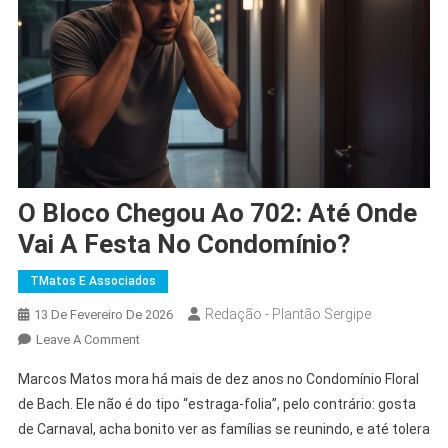
O Bloco Chegou Ao 702: Até Onde
Vai A Festa No Condomínio?
TMatos E Associados
Redação - Plantão Sergipe
13 De Fevereiro De 2026
On
Leave A Comment
O
Marcos Matos mora há mais de dez anos no Condomínio Floral
Bloco
de Bach. Ele não é do tipo “estraga-folia”, pelo contrário: gosta
Chegou
de Carnaval, acha bonito ver as famílias se reunindo, e até tolera
Ao