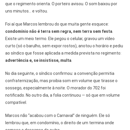
que o regimento orienta. O porteiro avisou. O som baixou por
uns minutos… e voltou.
Foi aí que Marcos lembrou do que muita gente esquece:
condomínio não é terra sem regra, nem terra sem festa
.
Existe um meio termo. Ele pegou o celular, gravou um vídeo
curto (só o barulho, sem expor rostos), anotou o horário e pediu
ao síndico que fosse aplicada a medida prevista no regimento:
advertência e, se insistisse, multa
.
No dia seguinte, o síndico confirmou: a convenção permitia
confraternização, mas proibia som em volume que tirasse o
sossego, especialmente à noite. O morador do 702 foi
notificado. No outro dia, a folia continuou — só que em volume
compatível.
Marcos não “acabou com o Carnaval” de ninguém. Ele só
lembrou que, em condomínio, o direito de um termina onde
começa o descanso do outro.