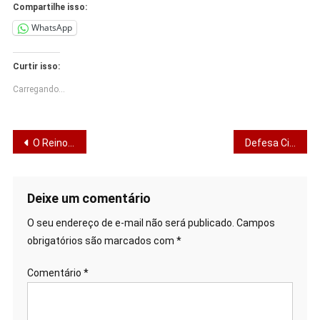
Compartilhe isso:
WhatsApp
Curtir isso:
Carregando...
Navegação
O Reino como direção de vida
Defesa Civil alerta para chuvas intensas em Aracaju
de
Post
Deixe um comentário
O seu endereço de e-mail não será publicado.
Campos
obrigatórios são marcados com
*
Comentário
*