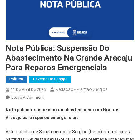
Nota Pública: Suspensão Do
Abastecimento Na Grande Aracaju
Para Reparos Emergenciais
Política
Governo De Sergipe
Redação - Plantão Sergipe
11 De Abril De 2026
On
Leave A Comment
Nota
Nota pública: suspensão do abastecimento na Grande
Pública:
Aracaju para reparos emergenciais
Suspensão
Do
A Companhia de Saneamento de Sergipe (Deso) informa que, a
Abastecimento
partir das 16h desta sexta-feira, 10, será realizada uma redução