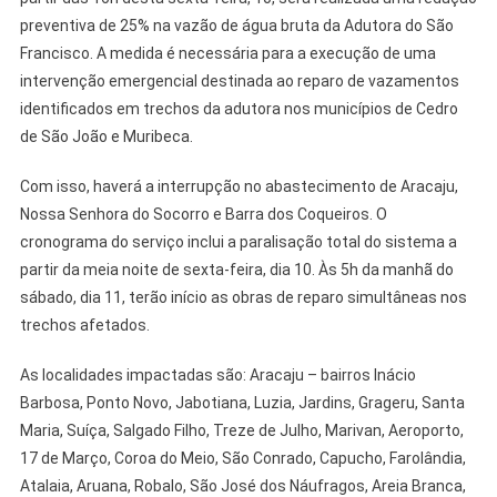
Na
preventiva de 25% na vazão de água bruta da Adutora do São
Grande
Aracaju
Francisco. A medida é necessária para a execução de uma
Para
intervenção emergencial destinada ao reparo de vazamentos
Reparos
identificados em trechos da adutora nos municípios de Cedro
Emergenciais
de São João e Muribeca.
Com isso, haverá a interrupção no abastecimento de Aracaju,
Nossa Senhora do Socorro e Barra dos Coqueiros. O
cronograma do serviço inclui a paralisação total do sistema a
partir da meia noite de sexta-feira, dia 10. Às 5h da manhã do
sábado, dia 11, terão início as obras de reparo simultâneas nos
trechos afetados.
As localidades impactadas são: Aracaju – bairros Inácio
Barbosa, Ponto Novo, Jabotiana, Luzia, Jardins, Grageru, Santa
Maria, Suíça, Salgado Filho, Treze de Julho, Marivan, Aeroporto,
17 de Março, Coroa do Meio, São Conrado, Capucho, Farolândia,
Atalaia, Aruana, Robalo, São José dos Náufragos, Areia Branca,