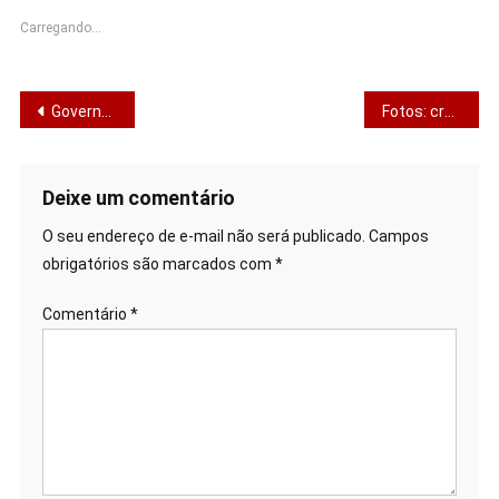
Carregando...
Navegação
Governo do Estado autoriza mais de R$ 206 milhões em obras do Acelera Sergipe e Pró Rodovias para 18 municípios
Fotos: créditos nas imagens
de
Post
Deixe um comentário
O seu endereço de e-mail não será publicado.
Campos
obrigatórios são marcados com
*
Comentário
*