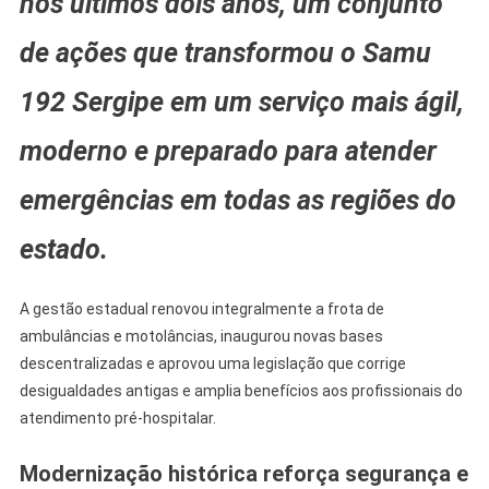
nos últimos dois anos, um conjunto
Em
de ações que transformou o Samu
Sergipe
E
192 Sergipe em um serviço mais ágil,
Garantem
Valorização
moderno e preparado para atender
Para
A
emergências em todas as regiões do
Categoria
estado.
A gestão estadual renovou integralmente a frota de
ambulâncias e motolâncias, inaugurou novas bases
descentralizadas e aprovou uma legislação que corrige
desigualdades antigas e amplia benefícios aos profissionais do
atendimento pré-hospitalar.
Modernização histórica reforça segurança e