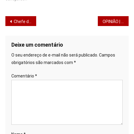
Navegação
Chefe do Comando Vermelho é morto após troca de tiros em operação da PM
OPINIÃO | Quando a arte ultrapassa o limite do respeito ao sagrado
de
Post
Deixe um comentário
O seu endereço de e-mail não será publicado.
Campos
obrigatórios são marcados com
*
Comentário
*