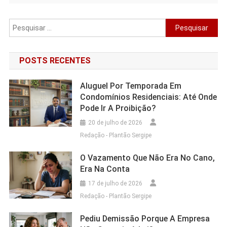
Pesquisar
por:
POSTS RECENTES
Aluguel Por Temporada Em
Condomínios Residenciais: Até Onde
Pode Ir A Proibição?
20 de julho de 2026
Redação - Plantão Sergipe
O Vazamento Que Não Era No Cano,
Era Na Conta
17 de julho de 2026
Redação - Plantão Sergipe
Pediu Demissão Porque A Empresa