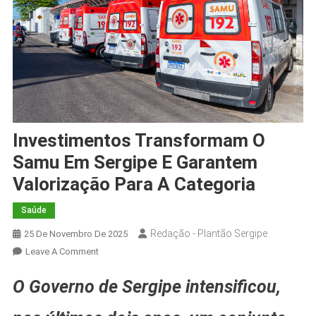
Investimentos Transformam O
Samu Em Sergipe E Garantem
Valorização Para A Categoria
Saúde
Redação - Plantão Sergipe
25 De Novembro De 2025
On
Leave A Comment
Investimentos
O Governo de Sergipe intensificou,
Transformam
O
Samu