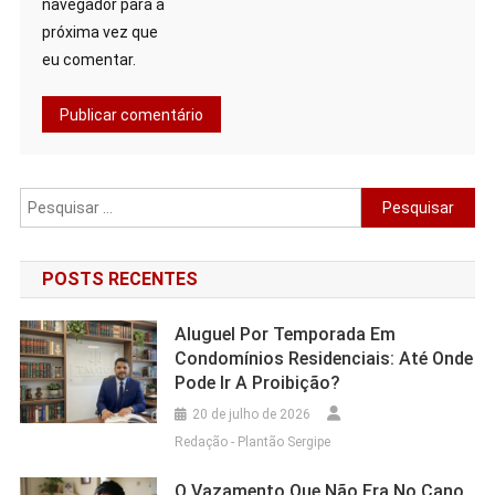
navegador para a
próxima vez que
eu comentar.
Pesquisar
por:
POSTS RECENTES
Aluguel Por Temporada Em
Condomínios Residenciais: Até Onde
Pode Ir A Proibição?
20 de julho de 2026
Redação - Plantão Sergipe
O Vazamento Que Não Era No Cano,