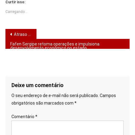
Curtir isso:
Carregando...
Navegação
Atraso salarial deixa professores sem pagamento em cidades sergipanas
de
Fafen Sergipe retoma operações e impulsiona
desenvolvimento econômico no estado
Post
Deixe um comentário
O seu endereço de e-mail não será publicado.
Campos
obrigatórios são marcados com
*
Comentário
*