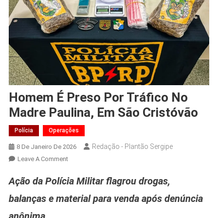
Homem É Preso Por Tráfico No
Madre Paulina, Em São Cristóvão
Polícia
Operações
Redação - Plantão Sergipe
8 De Janeiro De 2026
On
Leave A Comment
Homem
Ação da Polícia Militar flagrou drogas,
É
Preso
balanças e material para venda após denúncia
Por
anônima
Tráfico