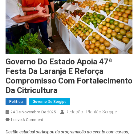
Governo Do Estado Apoia 47ª
Festa Da Laranja E Reforça
Compromisso Com Fortalecimento
Da Citricultura
Política
Governo De Sergipe
Redação - Plantão Sergipe
24 De Novembro De 2025
On
Leave A Comment
Governo
Gestão estadual participou da programação do evento com cursos,
Do