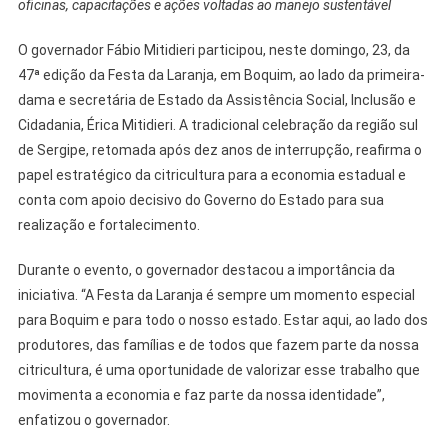
oficinas, capacitações e ações voltadas ao manejo sustentável
Estado
Apoia
O governador Fábio Mitidieri participou, neste domingo, 23, da
47ª
47ª edição da Festa da Laranja, em Boquim, ao lado da primeira-
Festa
dama e secretária de Estado da Assistência Social, Inclusão e
Da
Laranja
Cidadania, Érica Mitidieri. A tradicional celebração da região sul
E
de Sergipe, retomada após dez anos de interrupção, reafirma o
Reforça
papel estratégico da citricultura para a economia estadual e
Compromisso
conta com apoio decisivo do Governo do Estado para sua
Com
realização e fortalecimento.
Fortalecimento
Da
Durante o evento, o governador destacou a importância da
Citricultura
iniciativa. “A Festa da Laranja é sempre um momento especial
para Boquim e para todo o nosso estado. Estar aqui, ao lado dos
produtores, das famílias e de todos que fazem parte da nossa
citricultura, é uma oportunidade de valorizar esse trabalho que
movimenta a economia e faz parte da nossa identidade”,
enfatizou o governador.