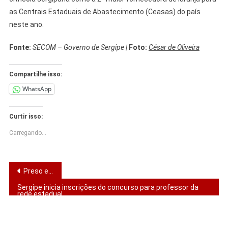
as Centrais Estaduais de Abastecimento (Ceasas) do país
neste ano.
Fonte:
SECOM – Governo de Sergipe |
Foto:
César de Oliveira
Compartilhe isso:
WhatsApp
Curtir isso:
Carregando...
Navegação
Preso em Imperatriz homem que agrediu esposa; filho filmou tudo
de
Sergipe inicia inscrições do concurso para professor da
rede estadual
Post