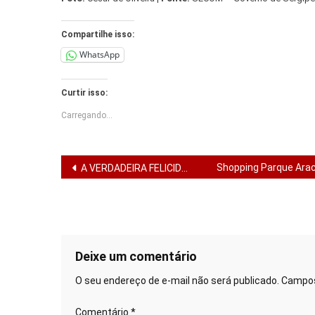
Compartilhe isso:
WhatsApp
Curtir isso:
Carregando...
Navegação
Shopping Parque Ara
A VERDADEIRA FELICIDADE
de
Post
Deixe um comentário
O seu endereço de e-mail não será publicado.
Campos
Comentário
*