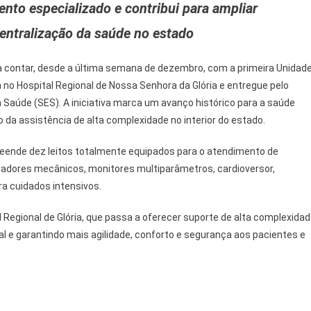
nto especializado e contribui para ampliar
De
Sergipe
entralização da saúde no estado
Inaugura
Primeira
 a contar, desde a última semana de dezembro, com a primeira Unidad
UTI
a no Hospital Regional de Nossa Senhora da Glória e entregue pelo
Do
 Saúde (SES). A iniciativa marca um avanço histórico para a saúde
Interior
ão da assistência de alta complexidade no interior do estado.
Em
Nossa
eende dez leitos totalmente equipados para o atendimento de
Senhora
Da
iradores mecânicos, monitores multiparâmetros, cardioversor,
Glória
a cuidados intensivos.
l Regional de Glória, que passa a oferecer suporte de alta complexidad
al e garantindo mais agilidade, conforto e segurança aos pacientes e