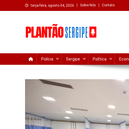
Skip
Sobre Nós
Contato
terça-feira, agosto 04, 2026
to
content
Plantão Sergipe – Notíc
Acompanhe o que acontece em Sergipe e Aracaju com atua
Polícia
Sergipe
Política
Econ