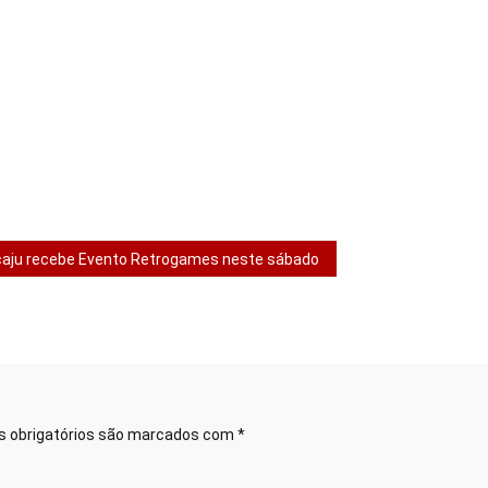
caju recebe Evento Retrogames neste sábado
 obrigatórios são marcados com
*