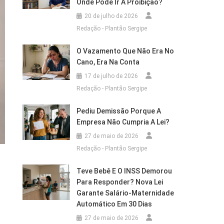
Onde Pode Ir A Proibição?
20 de julho de 2026
Redação - Plantão Sergipe
O Vazamento Que Não Era No
Cano, Era Na Conta
17 de julho de 2026
Redação - Plantão Sergipe
Pediu Demissão Porque A
Empresa Não Cumpria A Lei?
27 de maio de 2026
Redação - Plantão Sergipe
Teve Bebê E O INSS Demorou
Para Responder? Nova Lei
Garante Salário-Maternidade
Automático Em 30 Dias
27 de maio de 2026