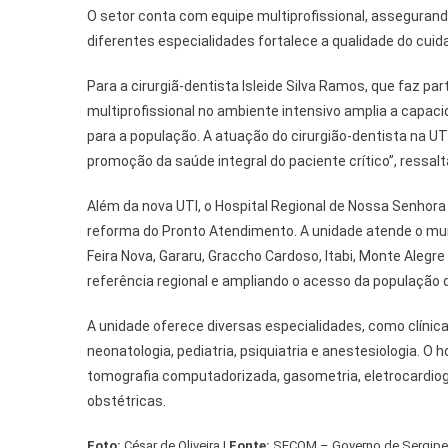
O setor conta com equipe multiprofissional, assegurand
diferentes especialidades fortalece a qualidade do cuid
Para a cirurgiã-dentista Isleide Silva Ramos, que faz pa
multiprofissional no ambiente intensivo amplia a capaci
para a população. A atuação do cirurgião-dentista na UTI
promoção da saúde integral do paciente crítico”, ressalt
Além da nova UTI, o Hospital Regional de Nossa Senhora 
reforma do Pronto Atendimento. A unidade atende o muni
Feira Nova, Gararu, Graccho Cardoso, Itabi, Monte Alegr
referência regional e ampliando o acesso da população d
A unidade oferece diversas especialidades, como clínica 
neonatologia, pediatria, psiquiatria e anestesiologia. O 
tomografia computadorizada, gasometria, eletrocardiogr
obstétricas.
Foto:
César de Oliveira |
Fonte:
SECOM – Governo de Sergipe