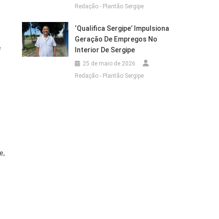
Redação - Plantão Sergipe
‘Qualifica Sergipe’ Impulsiona
Geração De Empregos No
e
Interior De Sergipe
25 de maio de 2026
Redação - Plantão Sergipe
e,