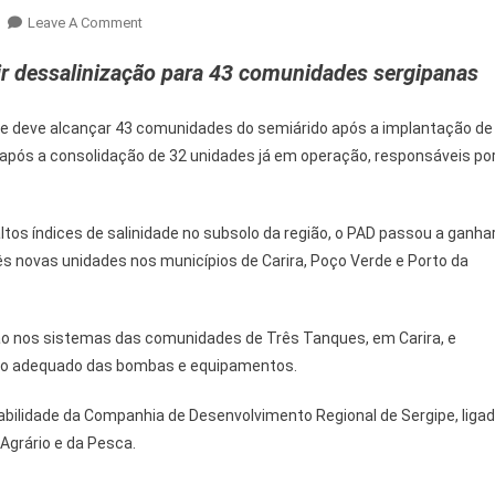
On
Leave A Comment
Governo
ir dessalinização para 43 comunidades sergipanas
Amplia
Programa
Água
 deve alcançar 43 comunidades do semiárido após a implantação de
Doce
 após a consolidação de 32 unidades já em operação, responsáveis po
E
Leva
Água
ltos índices de salinidade no subsolo da região, o PAD passou a ganha
Tratada
rês novas unidades nos municípios de Carira, Poço Verde e Porto da
Ao
Sertão
o nos sistemas das comunidades de Três Tanques, em Carira, e
ento adequado das bombas e equipamentos.
ilidade da Companhia de Desenvolvimento Regional de Sergipe, liga
Agrário e da Pesca.