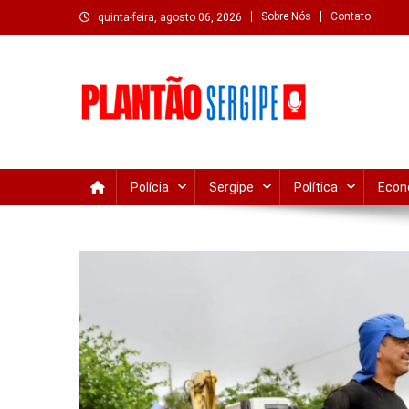
Skip
Sobre Nós
Contato
quinta-feira, agosto 06, 2026
to
content
Plantão Sergipe – Notíc
Acompanhe o que acontece em Sergipe e Aracaju com atua
Polícia
Sergipe
Política
Econ