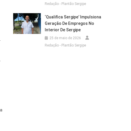
Redação - Plantão Sergipe
‘Qualifica Sergipe’ Impulsiona
Geração De Empregos No
Interior De Sergipe
25 de maio de 2026
r
Redação - Plantão Sergipe
r
da