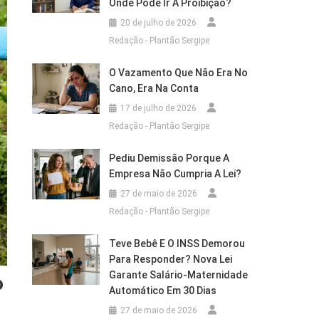
Onde Pode Ir A Proibição?
20 de julho de 2026
Redação - Plantão Sergipe
O Vazamento Que Não Era No
Cano, Era Na Conta
17 de julho de 2026
Redação - Plantão Sergipe
Pediu Demissão Porque A
Empresa Não Cumpria A Lei?
27 de maio de 2026
Redação - Plantão Sergipe
Teve Bebê E O INSS Demorou
Para Responder? Nova Lei
Garante Salário-Maternidade
o
Automático Em 30 Dias
27 de maio de 2026