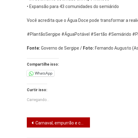
• Expansão para 43 comunidades do semiárido
Você acredita que o Água Doce pode transformar a reali
#PlantãoSergipe #ÁguaPotável #Sertão #Semiárido #P
Fonte:
Governo de Sergipe /
Foto:
Fernando Augusto (A
Compartilhe isso:
WhatsApp
Curtir isso:
Carregando...
Navegação
Carnaval, empurrão e celular no chão: quando ‘foi sem querer’ não resolve.
de