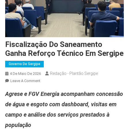
Fiscalização Do Saneamento
Ganha Reforço Técnico Em Sergipe
Governo De Sergipe
Redação - Plantão Sergipe
4 De Maio De 2026
On
Leave A Comment
Fiscalização
Agrese e FGV Energia acompanham concessão
Do
Saneamento
de água e esgoto com dashboard, visitas em
Ganha
campo e análise dos serviços prestados à
Reforço
Técnico
população
Em