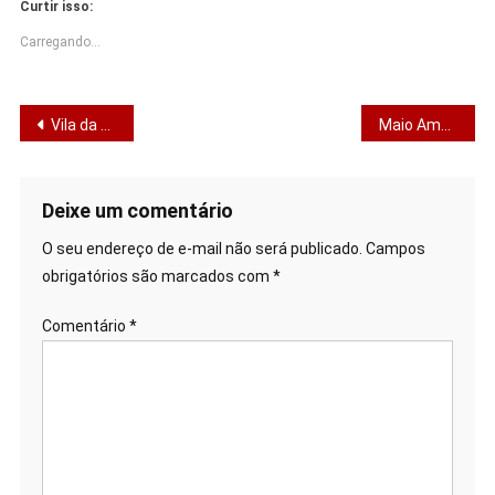
Curtir isso:
Carregando...
Navegação
Vila da Páscoa 2026 se consolida como um dos principais atrativos para sergipanos e turistas neste mês de abril
Maio Amarelo começa em Sergipe com apelo por respeito
de
Post
Deixe um comentário
O seu endereço de e-mail não será publicado.
Campos
obrigatórios são marcados com
*
Comentário
*