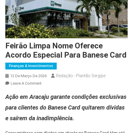
Feirão Limpa Nome Oferece
Acordo Especial Para Banese Card
Finanças & Investimentos
Redação - Plantão Sergipe
12 De Março De 2026
On
Leave A Comment
Feirão
Ação em Aracaju garante condições exclusivas
Limpa
Nome
para clientes do Banese Card quitarem dívidas
Oferece
e saírem da inadimplência.
Acordo
Especial
Para
Consumidores com dívidas em aberto no Banese Card têm até