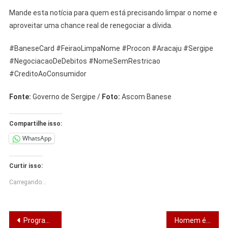
Mande esta notícia para quem está precisando limpar o nome e
aproveitar uma chance real de renegociar a dívida.
#BaneseCard #FeiraoLimpaNome #Procon #Aracaju #Sergipe
#NegociacaoDeDebitos #NomeSemRestricao
#CreditoAoConsumidor
Fonte:
Governo de Sergipe /
Foto:
Ascom Banese
Compartilhe isso:
WhatsApp
Curtir isso:
Carregando...
Navegação
Programa Primeiro Emprego fortalece inserção de jovens sergipanos no mercado de trabalho
Homem é preso após atacar mulher em bar de Aracaju