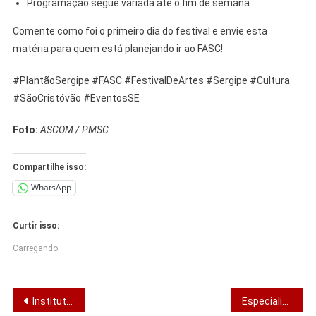
Programação segue variada até o fim de semana
Comente como foi o primeiro dia do festival e envie esta
matéria para quem está planejando ir ao FASC!
#PlantãoSergipe #FASC #FestivalDeArtes #Sergipe #Cultura
#SãoCristóvão #EventosSE
Foto:
ASCOM / PMSC
Compartilhe isso:
WhatsApp
Curtir isso:
Carregando...
Navegação
Instituto França mostra Alessandro Vieira na frente em todos os cenários para o Senado
Especialista alerta: diabetes pode causar cegueira e exige consultas frequentes