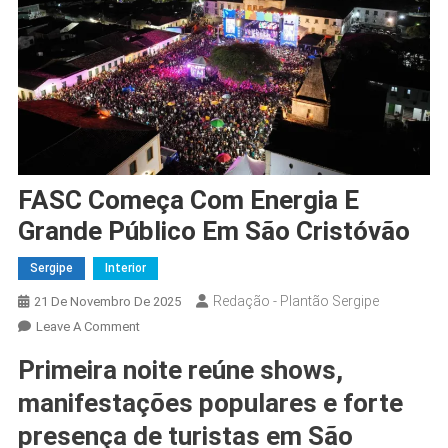
FASC Começa Com Energia E
Grande Público Em São Cristóvão
Sergipe
Interior
Redação - Plantão Sergipe
21 De Novembro De 2025
On
Leave A Comment
FASC
Primeira noite reúne shows,
Começa
Com
manifestações populares e forte
Energia
presença de turistas em São
E