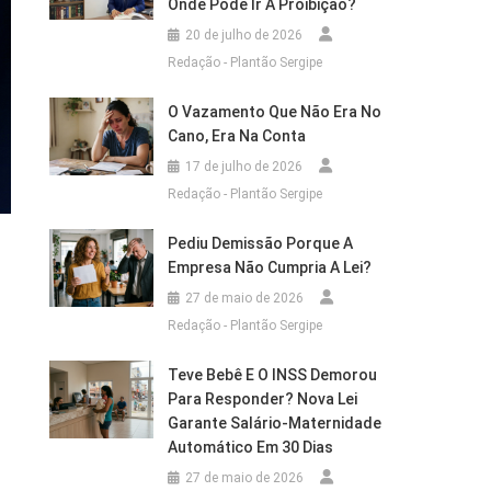
Onde Pode Ir A Proibição?
20 de julho de 2026
Redação - Plantão Sergipe
O Vazamento Que Não Era No
Cano, Era Na Conta
17 de julho de 2026
Redação - Plantão Sergipe
Pediu Demissão Porque A
Empresa Não Cumpria A Lei?
27 de maio de 2026
Redação - Plantão Sergipe
Teve Bebê E O INSS Demorou
Para Responder? Nova Lei
Garante Salário-Maternidade
Automático Em 30 Dias
27 de maio de 2026