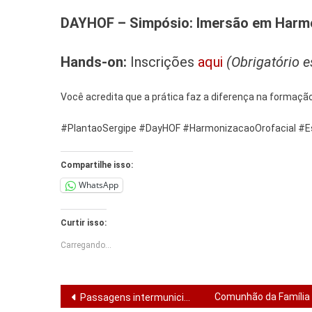
DAYHOF – Simpósio: Imersão em Harmo
Hands-on:
Inscrições
aqui
(Obrigatório e
Você acredita que a prática faz a diferença na formação
#PlantaoSergipe #DayHOF #HarmonizacaoOrofacial #
Compartilhe isso:
WhatsApp
Curtir isso:
Carregando...
Navegação
Comunhão da Família 
Passagens intermunicipais já podem ser compradas pela internet em Sergipe