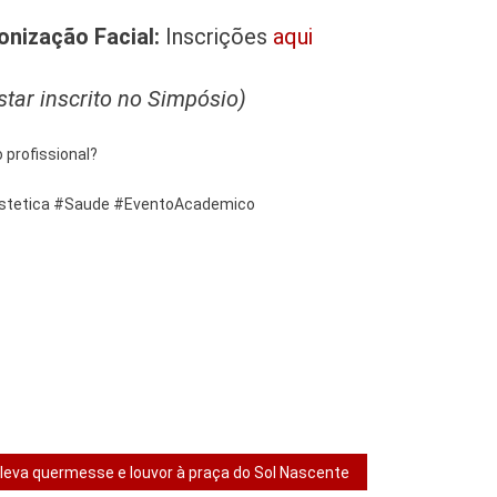
nização Facial:
Inscrições
aqui
star inscrito no Simpósio)
 profissional?
Estetica #Saude #EventoAcademico
leva quermesse e louvor à praça do Sol Nascente