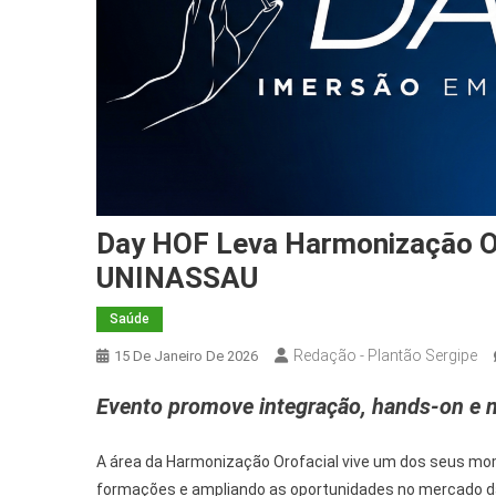
Day HOF Leva Harmonização Or
UNINASSAU
Saúde
Redação - Plantão Sergipe
15 De Janeiro De 2026
Evento promove integração, hands-on e n
A área da Harmonização Orofacial vive um dos seus mom
formações e ampliando as oportunidades no mercado da