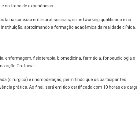
Para
 e na troca de experiências.
A
Prática
osta na conexão entre profissionais, no networking qualificado e na
Na
a instituição, aproximando a formação acadêmica da realidade clínica.
UNINASSAU
a, enfermagem, fisioterapia, biomedicina, farmácia, fonoaudiologia e
nização Orofacial.
da (cirúrgica) e rinomodelação, permitindo que os participantes
ia prática. Ao final, será emitido certificado com 10 horas de carg