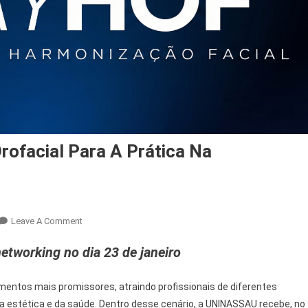
ofacial Para A Prática Na
On
Leave A Comment
Day
etworking no dia 23 de janeiro
HOF
Leva
Harmonização
entos mais promissores, atraindo profissionais de diferentes
Orofacial
 estética e da saúde. Dentro desse cenário, a UNINASSAU recebe, no