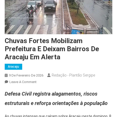
Chuvas Fortes Mobilizam
Prefeitura E Deixam Bairros De
Aracaju Em Alerta
Aracaju
Redação - Plantão Sergipe
9 De Fevereiro De 2026
On
Leave A Comment
Chuvas
Defesa Civil registra alagamentos, riscos
Fortes
Mobilizam
estruturais e reforça orientações à população
Prefeitura
E
As chuvas intensas que caíram sobre Aracaju neste domingo, 8,