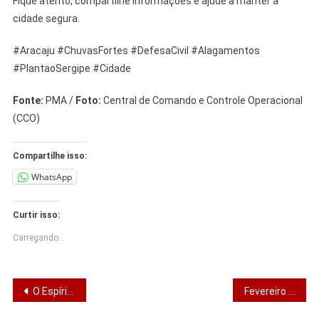
Fique atento, compartilhe informações e ajude a manter a
cidade segura.
#Aracaju #ChuvasFortes #DefesaCivil #Alagamentos
#PlantaoSergipe #Cidade
Fonte:
PMA /
Foto:
Central de Comando e Controle Operacional
(CCO)
Compartilhe isso:
WhatsApp
Curtir isso:
Carregando...
Navegação
O Espírito Santo Habita em Nós
Fevereiro Roxo destaca lúpus e importância do diagnóstico antecipado