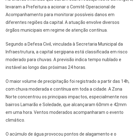
Deixam
levaram a Prefeitura a acionar o Comitê Operacional de
Bairros
Acompanhamento para monitorar possíveis danos em
De
diferentes regiões da capital. A atuação envolve diversos
Aracaju
Em
órgãos municipais em regime de atenção contínua.
Alerta
Segundo a Defesa Civil, vinculada à Secretaria Municipal da
Infraestrutura, a capital sergipana está classificada em risco
moderado para chuvas. A previsão indica tempo nublado e
instável ao longo das próximas 24 horas.
O maior volume de precipitação foi registrado a partir das 14h,
com chuva moderada e contínua em toda a cidade. A Zona
Norte concentrou os principais impactos, especialmente nos
bairros Lamarão e Soledade, que alcançaram 60mm e 42mm
em uma hora. Ventos moderados acompanharam o evento
climático.
O acúmulo de água provocou pontos de alagamento e o