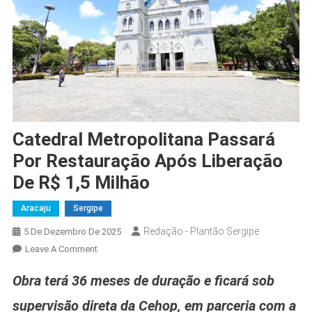
Catedral Metropolitana Passará
Por Restauração Após Liberação
De R$ 1,5 Milhão
Aracaju
Sergipe
Redação - Plantão Sergipe
5 De Dezembro De 2025
On
Leave A Comment
Catedral
Obra terá 36 meses de duração e ficará sob
Metropolitana
Passará
supervisão direta da Cehop, em parceria com a