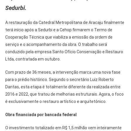
Por
Sedurbi.
Restauração
Após
Liberação
A restauração da Catedral Metropolitana de Aracaju finalmente
De
terá início após a Sedurbi e a Cehop firmarem o Termo de
R$
Cooperação Técnica que viabiliza a emissão da ordem de
1,5
serviço e o acompanhamento da obra. O trabalho será
Milhão
conduzido pela empresa Santo Ofício Conservação e Restauro
Ltda, contratada em outubro.
Com prazo de 36 meses, a intervenção marca uma nova fase
para o prédio histórico. Segundo o secretário Luiz Roberto
Dantas, esta etapa é totalmente diferente da realizada entre
2016 e 2022, que tratou de melhorias estruturais. Agora, o foco
é exclusivamente o restauro artístico e arquitetônico.
Obra financiada por bancada federal
O investimento totalizado em R$ 1,5 milhão vem inteiramente