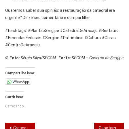
Queremos saber sua opinião: a restauração da catedral era
urgente? Deixe seu comentário e compartilhe.
#hashtags: #PlantãoSergipe #CatedralDeAracaju #Restauro
#EmendasFederais #Sergipe #Patrimônio #Cultura #Obras
#CentroDeAracaju
© Foto:
Sérgio Silva/SECOM
| Fonte:
SECOM – Governo de Sergipe
Compartilhe isso:
WhatsApp
Curtir isso:
Carregando...
Navegação
Cresce a possibilidade de São Cristóvão eleger três deputados estaduais em 2026
Capotamento de caminhão mata um e fere dois na SE-245, em Malhador