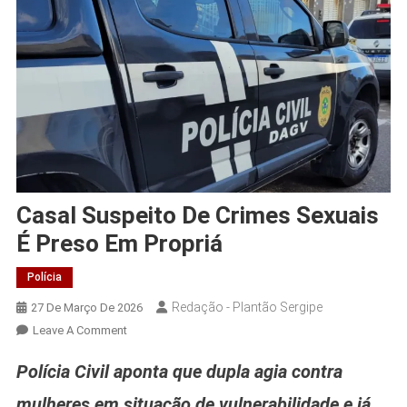
Casal Suspeito De Crimes Sexuais
É Preso Em Propriá
Polícia
Redação - Plantão Sergipe
27 De Março De 2026
On
Leave A Comment
Casal
Polícia Civil aponta que dupla agia contra
Suspeito
De
mulheres em situação de vulnerabilidade e já