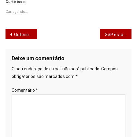
Curtir isso:
Carregando...
Navegação
Outono: Por Que Pioram as Alergias e a Asma? Plano de Controle.
SSP estabelece novas regras para divulgação de feminicídio em Sergipe
de
Post
Deixe um comentário
O seu endereço de e-mail não será publicado.
Campos
obrigatórios são marcados com
*
Comentário
*