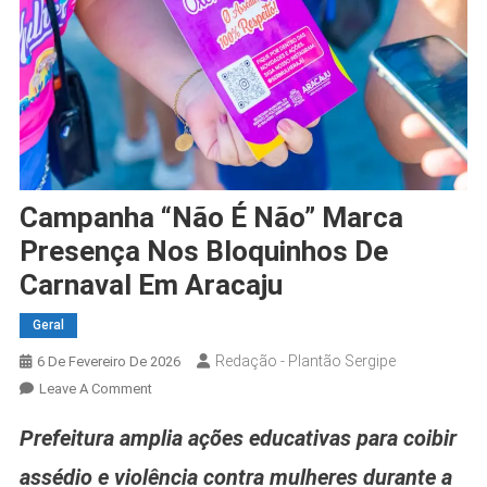
Campanha “Não É Não” Marca
Presença Nos Bloquinhos De
Carnaval Em Aracaju
Geral
Redação - Plantão Sergipe
6 De Fevereiro De 2026
On
Leave A Comment
Campanha
Prefeitura amplia ações educativas para coibir
“Não
É
assédio e violência contra mulheres durante a