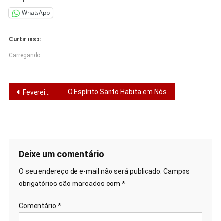
WhatsApp
Curtir isso:
Carregando...
Navegação
O Espírito Santo Habita em Nós
Fevereiro Roxo: AjuPrev orienta sobre sinais iniciais do Alzheimer
de
Post
Deixe um comentário
O seu endereço de e-mail não será publicado.
Campos
obrigatórios são marcados com
*
Comentário
*