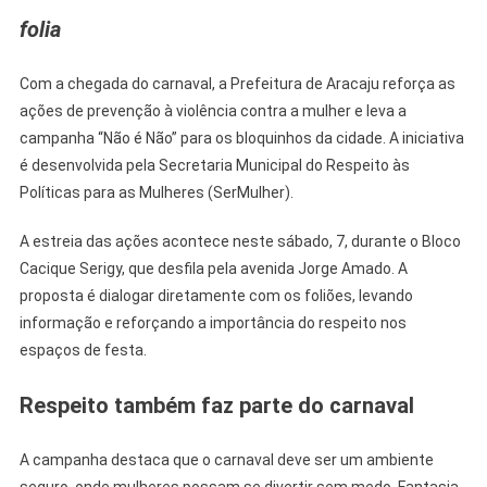
Não”
folia
Marca
Presença
Nos
Com a chegada do carnaval, a Prefeitura de Aracaju reforça as
Bloquinhos
ações de prevenção à violência contra a mulher e leva a
De
campanha “Não é Não” para os bloquinhos da cidade. A iniciativa
Carnaval
é desenvolvida pela Secretaria Municipal do Respeito às
Em
Políticas para as Mulheres (SerMulher).
Aracaju
A estreia das ações acontece neste sábado, 7, durante o Bloco
Cacique Serigy, que desfila pela avenida Jorge Amado. A
proposta é dialogar diretamente com os foliões, levando
informação e reforçando a importância do respeito nos
espaços de festa.
Respeito também faz parte do carnaval
A campanha destaca que o carnaval deve ser um ambiente
seguro, onde mulheres possam se divertir sem medo. Fantasia