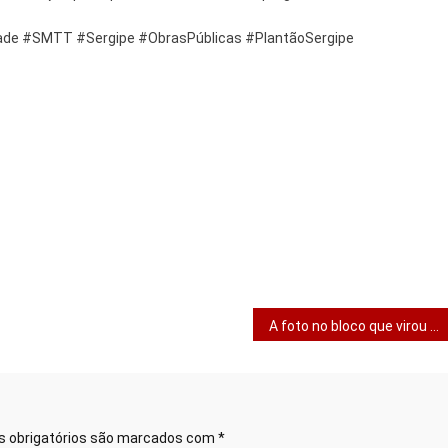
dade #SMTT #Sergipe #ObrasPúblicas #PlantãoSergipe
A foto no bloco que virou dor de cabeça
 obrigatórios são marcados com
*