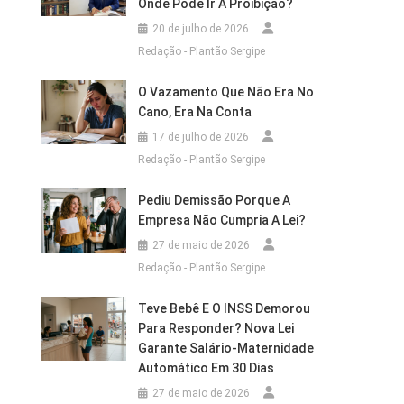
Onde Pode Ir A Proibição?
20 de julho de 2026
Redação - Plantão Sergipe
O Vazamento Que Não Era No
Cano, Era Na Conta
17 de julho de 2026
Redação - Plantão Sergipe
Pediu Demissão Porque A
Empresa Não Cumpria A Lei?
27 de maio de 2026
Redação - Plantão Sergipe
Teve Bebê E O INSS Demorou
Para Responder? Nova Lei
Garante Salário-Maternidade
Automático Em 30 Dias
27 de maio de 2026