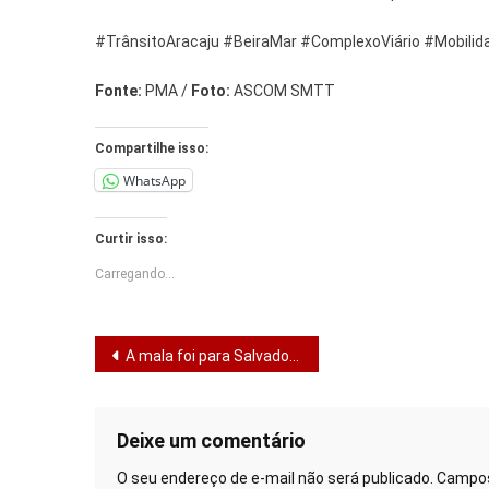
#TrânsitoAracaju #BeiraMar #ComplexoViário #Mobili
Fonte:
PMA /
Foto:
ASCOM SMTT
Compartilhe isso:
WhatsApp
Curtir isso:
Carregando...
Navegação
A mala foi para Salvador, e ela para Aracaju
de
Post
Deixe um comentário
O seu endereço de e-mail não será publicado.
Campos