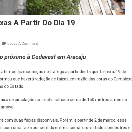
xas A Partir Do Dia 19
On
Leave A Comment
Beira
to próximo à Codevasf em Aracaju
Mar
Terá
Redução
 atentos às mudanças no tráfego a partir desta quinta-feira, 19 de
De
informou que haverá redução de faixas em razão das obras do Complex
Faixas
no do Estado.
A
Partir
faixa de circulação no trecho situado cerca de 150 metros antes do
Do
arnaval.
Dia
19
rá com duas faixas disponíveis. Porém, a partir de 2 de março, esse
o com uma faixa por sentido entre o semáforo voltado a pedestres e