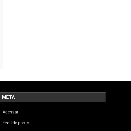
META
Acessar
Feed de posts