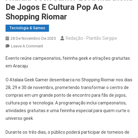
De Jogos E Cultura Pop Ao
Shopping Riomar
Tecnologia & Games
Redação - Plantão Sergipe
28 De Novembro De 2025
On
Leave A Comment
Atalaia
Evento reúne campeonatos, feirinha geek e atrações gratuitas
Geek
em Aracaju
Gamer
Leva
O Atalaia Geek Gamer desembarca no Shopping Riomar nos dias
Maratona
28, 29 e 30 de novembro, prometendo transformar o centro de
De
compras em um grande ponto de encontro para fãs de jogos,
Jogos
E
cultura pop e tecnologia. A programação inclui campeonatos,
Cultura
atividades gratuitas e uma feirinha especial para quem curte o
Pop
universo geek.
Ao
Shopping
Durante os três dias, o público poderá participar de torneios de
Riomar