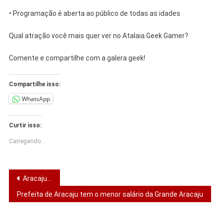
• Programação é aberta ao público de todas as idades
Qual atração você mais quer ver no Atalaia Geek Gamer?
Comente e compartilhe com a galera geek!
Compartilhe isso:
WhatsApp
Curtir isso:
Carregando...
Navegação
Aracaju lança mega iluminação natalina com 7 milhões de luzes
de
Prefeita de Aracaju tem o menor salário da Grande Aracaju
Post