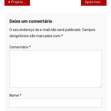
Navegação
Projeto “Ipes Até Você” retorna e inicia ações de 2026 na Sead
Após morte de cão, Kitty critica falas e diz: “Crueldade não se justifica”
de
Post
Deixe um comentário
O seu endereço de e-mail não será publicado.
Campos
obrigatórios são marcados com
*
Comentário
*
Nome
*