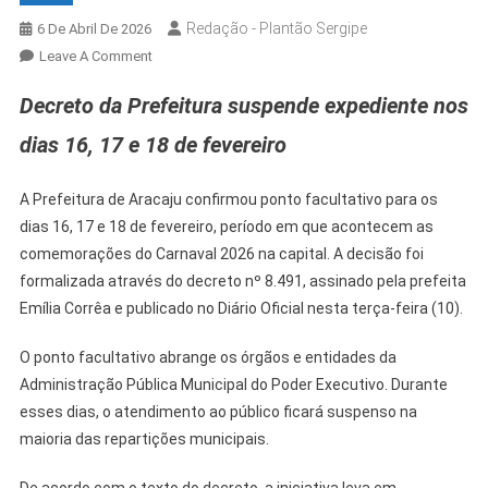
Redação - Plantão Sergipe
6 De Abril De 2026
On
Leave A Comment
Aracaju
Decreto da Prefeitura suspende expediente nos
Terá
Ponto
dias 16, 17 e 18 de fevereiro
Facultativo
Durante
A Prefeitura de Aracaju confirmou ponto facultativo para os
O
dias 16, 17 e 18 de fevereiro, período em que acontecem as
Carnaval
comemorações do Carnaval 2026 na capital. A decisão foi
2026
formalizada através do decreto nº 8.491, assinado pela prefeita
Emília Corrêa e publicado no Diário Oficial nesta terça-feira (10).
O ponto facultativo abrange os órgãos e entidades da
Administração Pública Municipal do Poder Executivo. Durante
esses dias, o atendimento ao público ficará suspenso na
maioria das repartições municipais.
De acordo com o texto do decreto, a iniciativa leva em