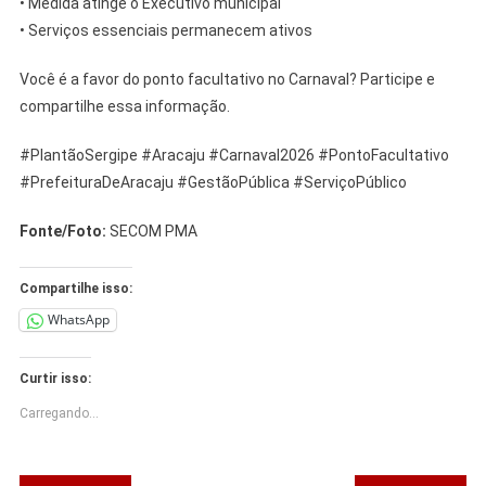
• Medida atinge o Executivo municipal
• Serviços essenciais permanecem ativos
Você é a favor do ponto facultativo no Carnaval? Participe e
compartilhe essa informação.
#PlantãoSergipe #Aracaju #Carnaval2026 #PontoFacultativo
#PrefeituraDeAracaju #GestãoPública #ServiçoPúblico
Fonte/Foto:
SECOM PMA
Compartilhe isso:
WhatsApp
Curtir isso:
Carregando...