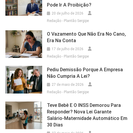
Pode Ir A Proibição?
20 de julho de 2026
Redação - Plantão Sergipe
O Vazamento Que Não Era No Cano,
Era Na Conta
17 de julho de 2026
Redação - Plantão Sergipe
Pediu Demissão Porque A Empresa
Não Cumpria A Lei?
27 de maio de 2026
Redação - Plantão Sergipe
Teve Bebê E O INSS Demorou Para
Responder? Nova Lei Garante
Salário-Maternidade Automático Em
30 Dias