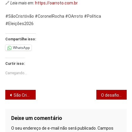
🔗
Leia mais em:
https://oarroto.com.br
#SãoCristóvão #CoronelRocha #OArroto #Política
#Eleições2026
Compartilhe isso:
WhatsApp
Curtir isso:
Carregando...
Navegação
São Cristóvão terá candidatura própria ao Senado
O desafio da fé: histórias bíblicas mostram que confiar em Deus pode transformar o impossível
de
Post
Deixe um comentário
O seu endereço de e-mail não será publicado.
Campos