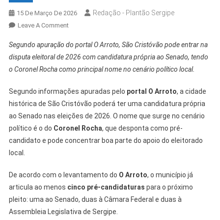
Redação - Plantão Sergipe
15 De Março De 2026
On
Leave A Comment
São
Segundo apuração do portal O Arroto, São Cristóvão pode entrar na
Cristóvão
disputa eleitoral de 2026 com candidatura própria ao Senado, tendo
Terá
o Coronel Rocha como principal nome no cenário político local.
Candidatura
Própria
Segundo informações apuradas pelo
portal O Arroto
, a cidade
Ao
histórica de São Cristóvão poderá ter uma candidatura própria
Senado
ao Senado nas eleições de 2026. O nome que surge no cenário
político é o do
Coronel Rocha
, que desponta como pré-
candidato e pode concentrar boa parte do apoio do eleitorado
local.
De acordo com o levantamento do
O Arroto
, o município já
articula ao menos
cinco pré-candidaturas
para o próximo
pleito: uma ao Senado, duas à Câmara Federal e duas à
Assembleia Legislativa de Sergipe.